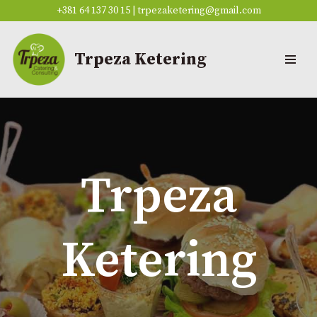
+381 64 137 30 15
|
trpezaketering@gmail.com
Скочи
на
Trpeza Ketering
садржај
Trpeza
Ketering