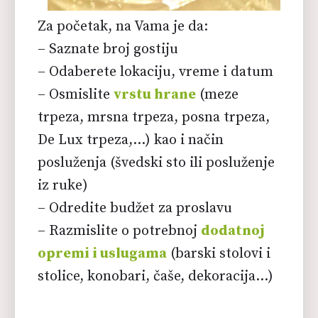
Za početak, na Vama je da:
– Saznate broj gostiju
– Odaberete lokaciju, vreme i datum
– Osmislite
vrstu hrane
(meze
trpeza, mrsna trpeza, posna trpeza,
De Lux trpeza,…) kao i način
posluženja (švedski sto ili posluženje
iz ruke)
– Odredite budžet za proslavu
– Razmislite o potrebnoj
dodatnoj
opremi i uslugama
(barski stolovi i
stolice, konobari, čaše, dekoracija…)