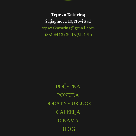
Trpeza Ketering
Šaljapinova 10, Novi Sad
trpezaketering@gmail.com
+381 64 137 30 15 (9h-17h)
POČETNA
PONUDA
DODATNE USLUGE
GALERIJA
O NAMA
BLOG