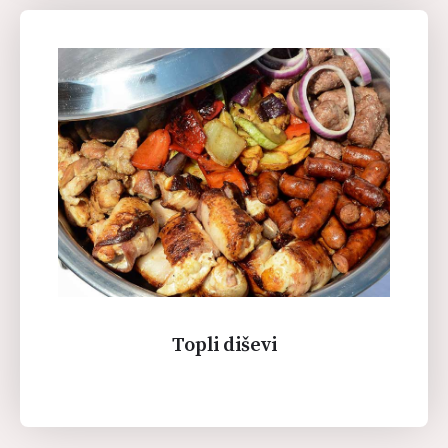
Topli diševi