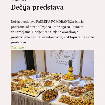
05.04.2023.
Dečija predstava
Dečija predstava PAKLENA POMORANDŽA bila je
podržana od strane Trpeza keteringa sa ukusnim
dekoracijama. Deci je hrana i njeno aranžiranje
predstvljeno na interesantan način, u sklopu teme same
predstave.
Opširnije