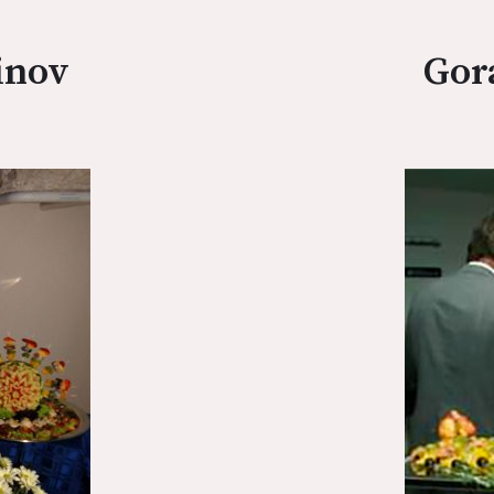
inov
Gor