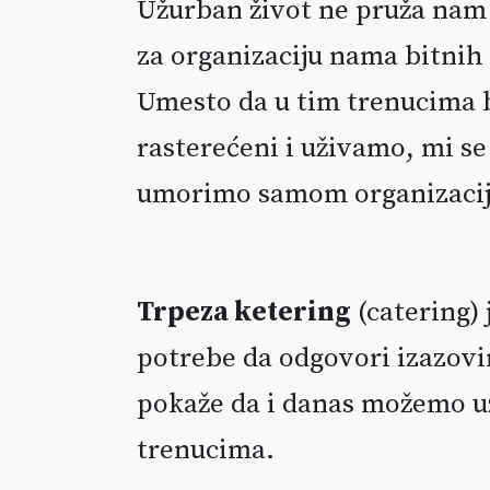
Užurban život ne pruža na
za organizaciju nama bitnih
Umesto da u tim trenucima
rasterećeni i uživamo, mi se
umorimo samom organizaci
Trpeza ketering
(catering) 
potrebe da odgovori izazovi
pokaže da i danas možemo už
trenucima.