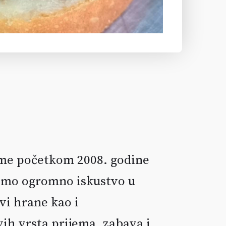
rme početkom 2008. godine
 smo ogromno iskustvo u
vi hrane kao i
ih vrsta prijema, zabava i