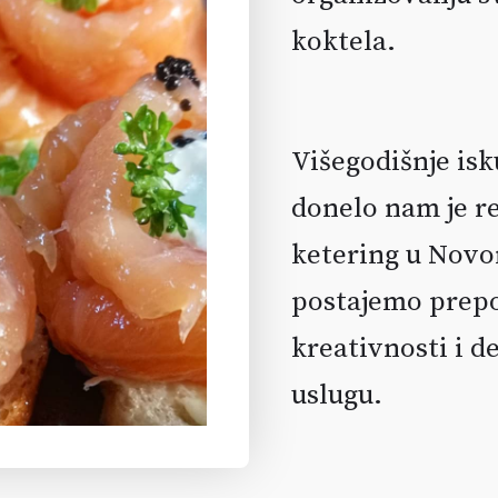
koktela.
Višegodišnje isk
donelo nam je re
ketering u Novo
postajemo prepo
kreativnosti i d
uslugu.