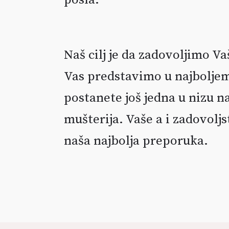
Naš cilj je da zadovoljimo V
Vas predstavimo u najboljem 
postanete još jedna u nizu n
mušterija. Vaše a i zadovoljs
naša najbolja preporuka.