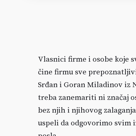
Vlasnici firme i osobe koje 
čine firmu sve prepoznatljiv
Srđan i Goran Miladinov iz 
treba zanemariti ni značaj o
bez njih i njihovog zalaganj
uspeli da odgovorimo svim 
posla.