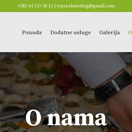
+381 64 137 30 15
|
trpezaketering@gmail.com
Ponuda
Dodatne usluge
Galerija
O
O nama