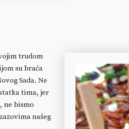
svojim trudom
ijom su braća
Novog Sada. Ne
statka tima, jer
a, ne bismo
izazovima našeg