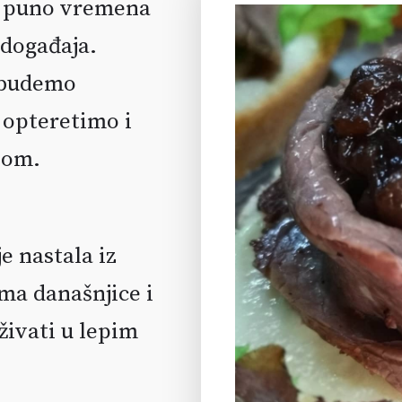
m puno vremena
 događaja.
 budemo
 opteretimo i
jom.
je nastala iz
ma današnjice i
ivati u lepim