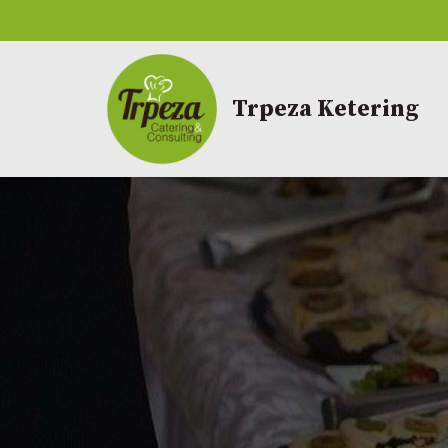
Скочи
на
Trpeza Ketering
садржај